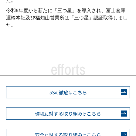
令和5年度から新たに「三つ星」を導入され、冨士倉庫
運輸本社及び福知山営業所は「三つ星」認証取得しまし
た。
efforts
5S
徹底
こちら
の
は
環境
対する取り組み
こちら
に
は
安全
対する取り組み
こちら
に
は