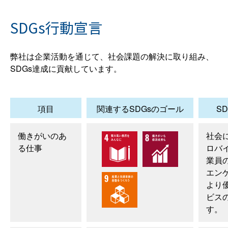
SDGs行動宣言
弊社は企業活動を通じて、社会課題の解決に取り組み、
SDGs達成に貢献しています。
項目
関連するSDGsのゴール
S
働きがいのあ
社会
る仕事
ロバ
業員
エン
より
ビス
す。