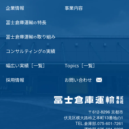
企業情報
事業内容
冨士倉庫運輸
特長
の
冨士倉庫運輸
取り組み
の
コンサルティング
実績
の
幅広い実績［一覧］
Topics［一覧］
採用情報
お問い合わせ
〒612-8296 京都市
伏見区横大路柿之本町13番地の1
TEL.倉庫部.
075-601-7261