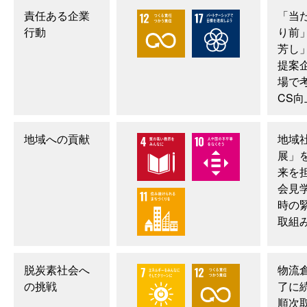
責任ある企業
「当
行動
り前
芳し
提案
場で
CS
地域への貢献
地域
展」
来を
会見
時の
取組
脱炭素社会へ
物流
の挑戦
了に
順次