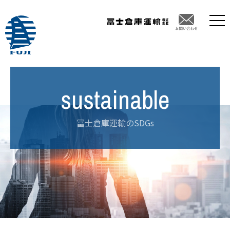
冨士倉庫運輸のSDGs