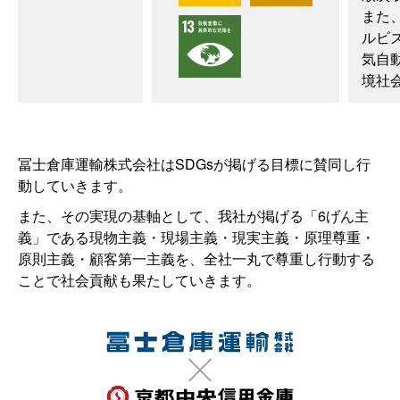
また
ルビ
気自
境社
冨士倉庫運輸株式会社はSDGsが掲げる目標に賛同し行
動していきます。
また、その実現の基軸として、我社が掲げる「6げん主
義」である現物主義・現場主義・現実主義・原理尊重・
原則主義・顧客第一主義を、全社一丸で尊重し行動する
ことで社会貢献も果たしていきます。