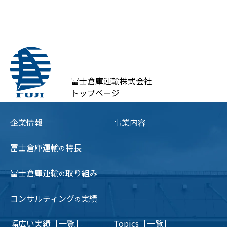
冨士倉庫運輸株式会社
トップページ
企業情報
事業内容
冨士倉庫運輸
特長
の
冨士倉庫運輸
取り組み
の
コンサルティング
実績
の
幅広い実績［一覧］
Topics［一覧］