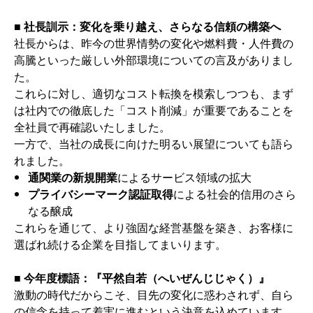
■ 社長訓示：変化を乗り越え、さらなる信頼の構築へ
社長からは、昨今の世界情勢の変化や燃料費・人件費の
高騰といった厳しい外部環境についての言及がありまし
た。
これらに対し、適切なコスト転換を模索しつつも、まず
は社内での徹底した「コスト削減」が重要であることを
全社員で再確認いたしました。
一方で、当社の成長に向けた明るい展望についても語ら
れました。
通関業の新規開業
によるサービス領域の拡大
プライバシーマーク認証取得
による社会的信用のさら
なる醸成
これらを通じて、より強固な経営基盤を築き、お客様に
選ばれ続ける企業を目指してまいります。
■ 今年度標語：『平然自若（へいぜんじじゃく）』
激動の時代だからこそ、目先の変化に惑わされず、自ら
の信念を持って着実に進むという決意を込めています。