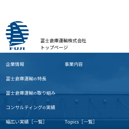
冨士倉庫運輸株式会社
トップページ
企業情報
事業内容
冨士倉庫運輸
特長
の
冨士倉庫運輸
取り組み
の
コンサルティング
実績
の
幅広い実績［一覧］
Topics［一覧］